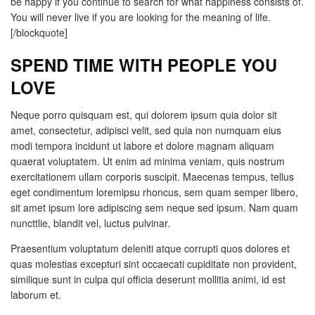
be happy if you continue to search for what happiness consists of.
You will never live if you are looking for the meaning of life.
[/blockquote]
SPEND TIME WITH PEOPLE YOU
LOVE
Neque porro quisquam est, qui dolorem ipsum quia dolor sit
amet, consectetur, adipisci velit, sed quia non numquam eius
modi tempora incidunt ut labore et dolore magnam aliquam
quaerat voluptatem. Ut enim ad minima veniam, quis nostrum
exercitationem ullam corporis suscipit. Maecenas tempus, tellus
eget condimentum loremipsu rhoncus, sem quam semper libero,
sit amet ipsum lore adipiscing sem neque sed ipsum. Nam quam
nuncttlie, blandit vel, luctus pulvinar.
Praesentium voluptatum deleniti atque corrupti quos dolores et
quas molestias excepturi sint occaecati cupiditate non provident,
similique sunt in culpa qui officia deserunt mollitia animi, id est
laborum et.