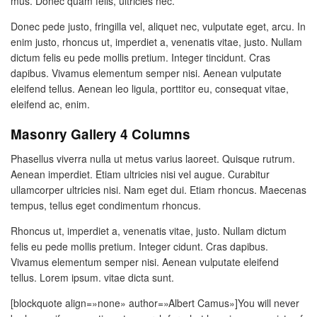
mus. Donec quam felis, ultricies nec.
Donec pede justo, fringilla vel, aliquet nec, vulputate eget, arcu. In
enim justo, rhoncus ut, imperdiet a, venenatis vitae, justo. Nullam
dictum felis eu pede mollis pretium. Integer tincidunt. Cras
dapibus. Vivamus elementum semper nisi. Aenean vulputate
eleifend tellus. Aenean leo ligula, porttitor eu, consequat vitae,
eleifend ac, enim.
Masonry Gallery 4 Columns
Phasellus viverra nulla ut metus varius laoreet. Quisque rutrum.
Aenean imperdiet. Etiam ultricies nisi vel augue. Curabitur
ullamcorper ultricies nisi. Nam eget dui. Etiam rhoncus. Maecenas
tempus, tellus eget condimentum rhoncus.
Rhoncus ut, imperdiet a, venenatis vitae, justo. Nullam dictum
felis eu pede mollis pretium. Integer cidunt. Cras dapibus.
Vivamus elementum semper nisi. Aenean vulputate eleifend
tellus. Lorem ipsum. vitae dicta sunt.
[blockquote align=»none» author=»Albert Camus»]
You will never