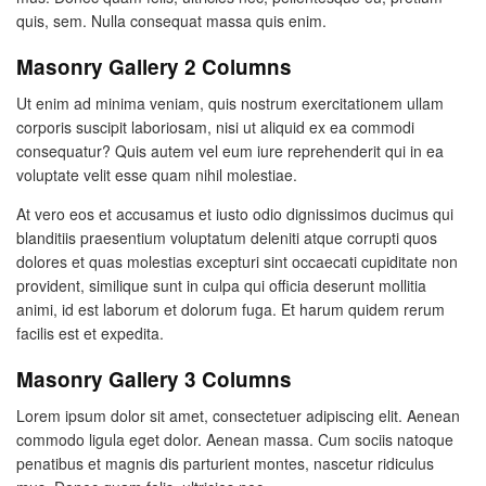
quis, sem. Nulla consequat massa quis enim.
Masonry Gallery 2 Columns
Ut enim ad minima veniam, quis nostrum exercitationem ullam
corporis suscipit laboriosam, nisi ut aliquid ex ea commodi
consequatur? Quis autem vel eum iure reprehenderit qui in ea
voluptate velit esse quam nihil molestiae.
At vero eos et accusamus et iusto odio dignissimos ducimus qui
blanditiis praesentium voluptatum deleniti atque corrupti quos
dolores et quas molestias excepturi sint occaecati cupiditate non
provident, similique sunt in culpa qui officia deserunt mollitia
animi, id est laborum et dolorum fuga. Et harum quidem rerum
facilis est et expedita.
Masonry Gallery 3 Columns
Lorem ipsum dolor sit amet, consectetuer adipiscing elit. Aenean
commodo ligula eget dolor. Aenean massa. Cum sociis natoque
penatibus et magnis dis parturient montes, nascetur ridiculus