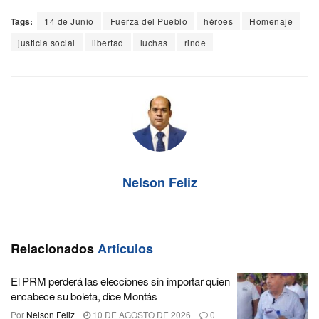
Tags:
14 de Junio
Fuerza del Pueblo
héroes
Homenaje
justicia social
libertad
luchas
rinde
Nelson Feliz
Relacionados
Artículos
El PRM perderá las elecciones sin importar quien
encabece su boleta, dice Montás
Por
Nelson Feliz
10 DE AGOSTO DE 2026
0