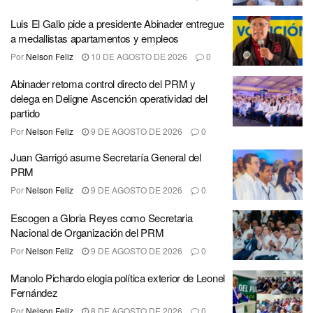
Luis El Gallo pide a presidente Abinader entregue
a medallistas apartamentos y empleos
Por
Nelson Feliz
10 DE AGOSTO DE 2026
0
Abinader retoma control directo del PRM y
delega en Deligne Ascención operatividad del
partido
Por
Nelson Feliz
9 DE AGOSTO DE 2026
0
Juan Garrigó asume Secretaría General del
PRM
Por
Nelson Feliz
9 DE AGOSTO DE 2026
0
Escogen a Gloria Reyes como Secretaria
Nacional de Organización del PRM
Por
Nelson Feliz
9 DE AGOSTO DE 2026
0
Manolo Pichardo elogia política exterior de Leonel
Fernández
Por
Nelson Feliz
8 DE AGOSTO DE 2026
0