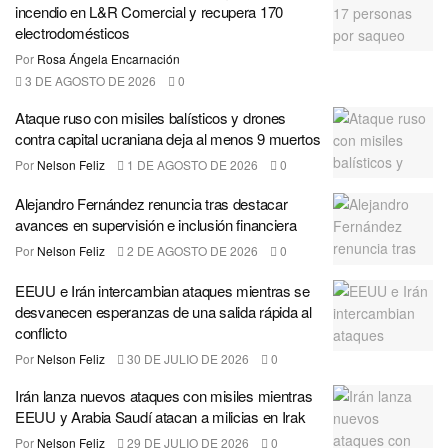
incendio en L&R Comercial y recupera 170
electrodomésticos
Por
Rosa Ángela Encarnación
3 DE AGOSTO DE 2026
0
Ataque ruso con misiles balísticos y drones
contra capital ucraniana deja al menos 9 muertos
Por
Nelson Feliz
1 DE AGOSTO DE 2026
0
Alejandro Fernández renuncia tras destacar
avances en supervisión e inclusión financiera
Por
Nelson Feliz
2 DE AGOSTO DE 2026
0
EEUU e Irán intercambian ataques mientras se
desvanecen esperanzas de una salida rápida al
conflicto
Por
Nelson Feliz
30 DE JULIO DE 2026
0
Irán lanza nuevos ataques con misiles mientras
EEUU y Arabia Saudí atacan a milicias en Irak
Por
Nelson Feliz
29 DE JULIO DE 2026
0