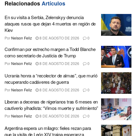
Relacionados
Artículos
En su visita a Serbia, Zelenskyy denuncia
ataques rusos que dejan 4 muertos en región de
Kiev
Por
Nelson Feliz
8 DE AGOSTO DE 2026
0
Confirman por estrecho margen a Todd Blanche
como secretario de Justicia de Trump
Por
Nelson Feliz
8 DE AGOSTO DE 2026
0
Ucrania honra a “recolector de almas”, que murió
recuperando cadáveres de guerra
Por
Nelson Feliz
8 DE AGOSTO DE 2026
0
Liberan a decenas de nigerianos tras 6 meses en
cautiverio yihadista: “Vimos muerte y sufrimiento”
Por
Nelson Feliz
8 DE AGOSTO DE 2026
0
Argentina espera un milagro: fieles rezan para
que la visita de León XIV traiga esperanza