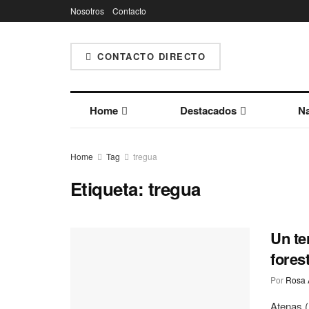
Nosotros
Contacto
CONTACTO DIRECTO
Home
Destacados
Na
Home
Tag
tregua
Etiqueta:
tregua
Un te
fores
Por
Rosa 
Atenas (