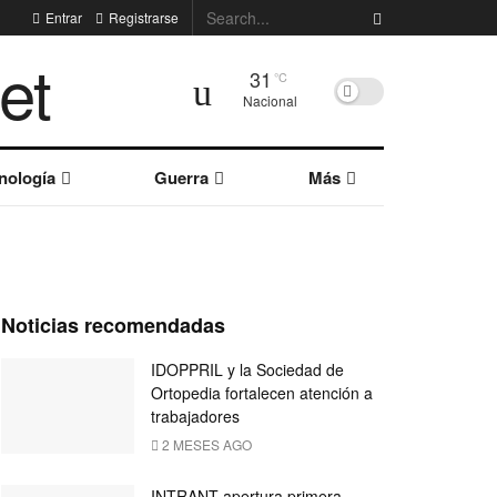
Entrar
Registrarse
31
°C
Nacional
nología
Guerra
Más
Noticias recomendadas
IDOPPRIL y la Sociedad de
Ortopedia fortalecen atención a
trabajadores
2 MESES AGO
INTRANT apertura primera