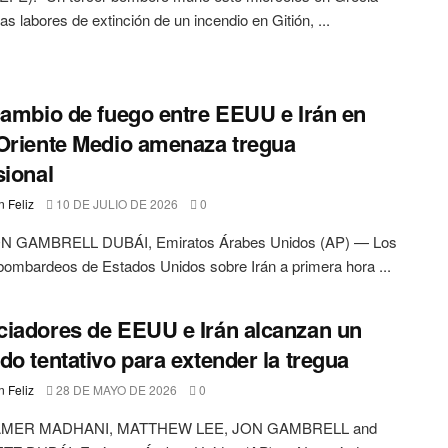
las labores de extinción de un incendio en Gitión, ...
cambio de fuego entre EEUU e Irán en
Oriente Medio amenaza tregua
sional
 Feliz
10 DE JULIO DE 2026
0
 GAMBRELL DUBÁI, Emiratos Árabes Unidos (AP) — Los
ombardeos de Estados Unidos sobre Irán a primera hora ...
iadores de EEUU e Irán alcanzan un
do tentativo para extender la tregua
 Feliz
28 DE MAYO DE 2026
0
MER MADHANI, MATTHEW LEE, JON GAMBRELL and