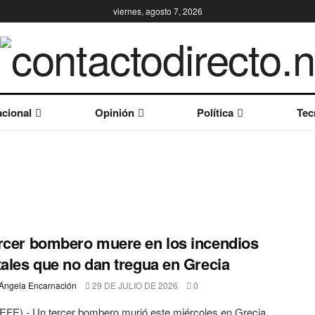
viernes, agosto 7, 2026
cional
Opinión
Política
Tec
rcer bombero muere en los incendios
tales que no dan tregua en Grecia
Ángela Encarnación
29 DE JULIO DE 2026
0
EFE).- Un tercer bombero murió este miércoles en Grecia