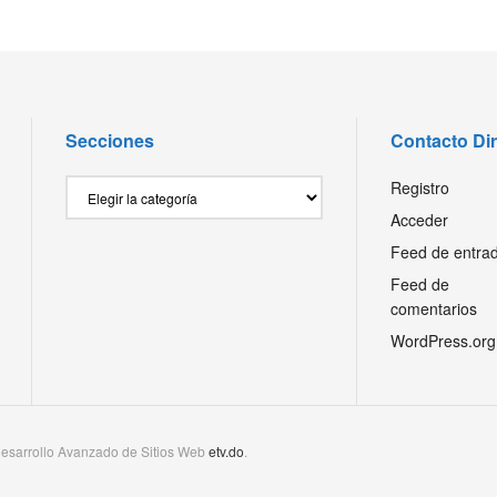
Secciones
Contacto Di
Secciones
Registro
Acceder
Feed de entra
Feed de
comentarios
WordPress.org
esarrollo Avanzado de Sitios Web
etv.do
.