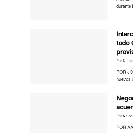
durante 
Inter
todo 
provi
Por
Nelson
POR JON
nuevos b
Negoc
acuer
Por
Nelson
POR AA