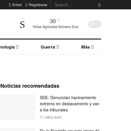
Entrar
Registrarse
30
°C
Villas Agrícolas Número Dos
nología
Guerra
Más
Noticias recomendadas
SDE: Denuncian hacinamiento
extremo en destacamento y van
a los tribunales
1 MES AGO
De la Espriella anuncia cierre de