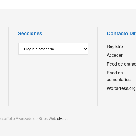
Secciones
Contacto Di
Secciones
Registro
Acceder
Feed de entra
Feed de
comentarios
WordPress.org
esarrollo Avanzado de Sitios Web
etv.do
.