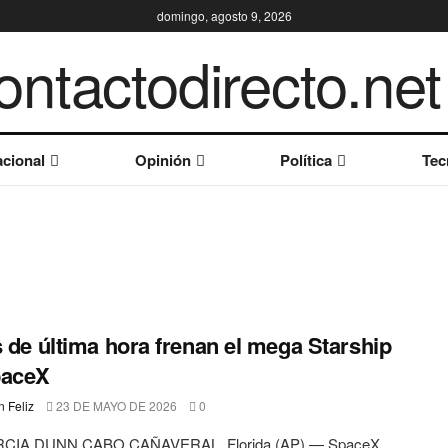
domingo, agosto 9, 2026
cional
Opinión
Política
Tec
s de última hora frenan el mega Starship
paceX
 Feliz
23 DE MAYO DE 2026
0
RCIA DUNN CABO CAÑAVERAL, Florida (AP) — SpaceX