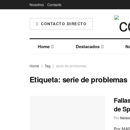
Nosotros
Contacto
CONTACTO DIRECTO
Home
Destacados
Na
Home
Tag
serie de problemas
Etiqueta:
serie de problemas
Falla
de S
Por
Nelson
Por MA