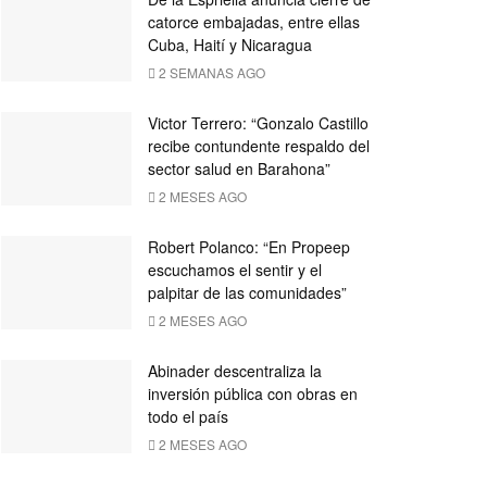
catorce embajadas, entre ellas
Cuba, Haití y Nicaragua
2 SEMANAS AGO
Victor Terrero: “Gonzalo Castillo
recibe contundente respaldo del
sector salud en Barahona”
2 MESES AGO
Robert Polanco: “En Propeep
escuchamos el sentir y el
palpitar de las comunidades”
2 MESES AGO
Abinader descentraliza la
inversión pública con obras en
todo el país
2 MESES AGO