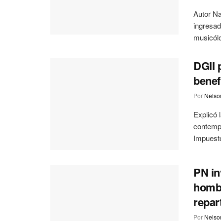
Autor N
ingresad
musicólo
DGII 
benef
Por
Nelson
Explicó 
contempl
Impuesto
PN in
hombr
repar
Por
Nelson