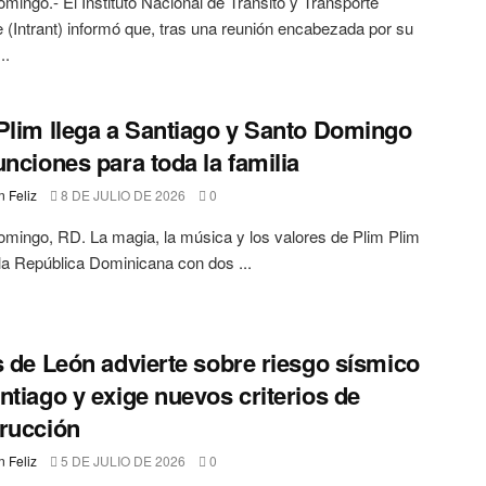
mingo.- El Instituto Nacional de Tránsito y Transporte
e (Intrant) informó que, tras una reunión encabezada por su
..
Plim llega a Santiago y Santo Domingo
unciones para toda la familia
 Feliz
8 DE JULIO DE 2026
0
mingo, RD. La magia, la música y los valores de Plim Plim
 la República Dominicana con dos ...
s de León advierte sobre riesgo sísmico
ntiago y exige nuevos criterios de
rucción
 Feliz
5 DE JULIO DE 2026
0