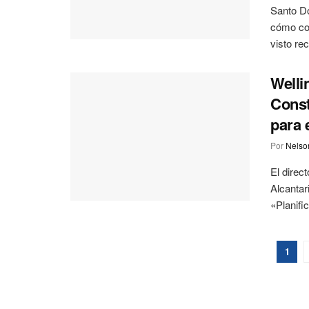
Santo D
cómo con
visto re
Welli
Const
para 
Por
Nelson
El direc
Alcantar
«Planific
1