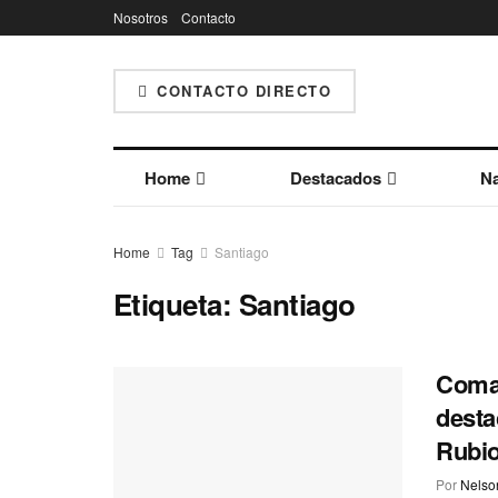
Nosotros
Contacto
CONTACTO DIRECTO
Home
Destacados
Na
Home
Tag
Santiago
Etiqueta:
Santiago
Coman
desta
Rubio
Por
Nelson