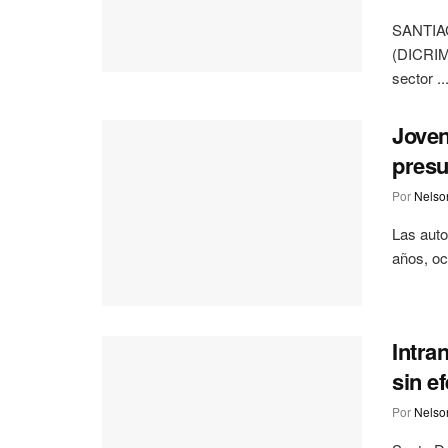
SANTIAGO
(DICRIM)
sector ..
Joven
presu
Por
Nelson
Las auto
años, oc
Intra
sin e
Por
Nelson