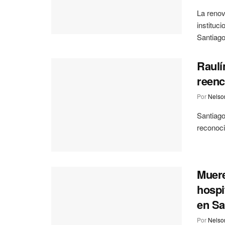
La renov
instituci
Santiago
Raulí
reenc
Por
Nelson
Santiago
reconoci
Muere
hospi
en Sa
Por
Nelson