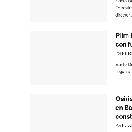
Santo Do
Terrestr
director .
Plim 
con f
Por
Nelson
Santo Do
llegan a
Osiri
en Sa
const
Por
Nelson