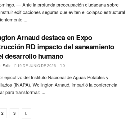
omingo. — Ante la profunda preocupación ciudadana sobre
struir edificaciones seguras que eviten el colapso estructural
cientemente ...
ngton Arnaud destaca en Expo
rucción RD impacto del saneamiento
el desarrollo humano
 Feliz
19 DE JUNIO DE 2026
0
tor ejecutivo del Instituto Nacional de Aguas Potables y
illados (INAPA), Wellington Arnaud, impartió la conferencia
ar para transformar: ...
2
3