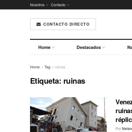
Nosotros
Contacto
CONTACTO DIRECTO
Home
Destacados
Na
Home
Tag
ruinas
Etiqueta:
ruinas
Venez
ruina
répli
Por
Nelson