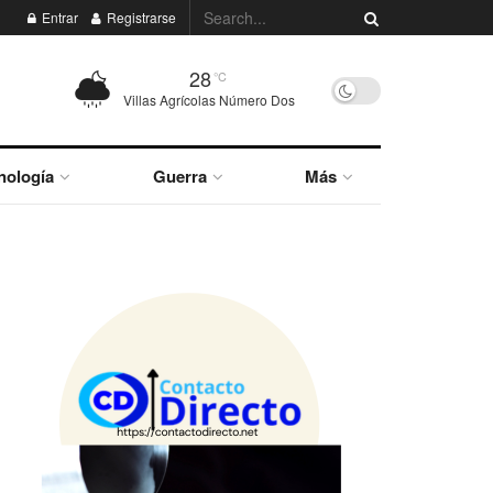
Entrar
Registrarse
28
°C
Villas Agrícolas Número Dos
nología
Guerra
Más