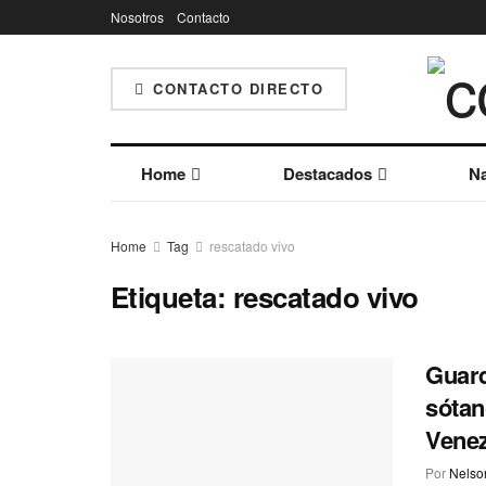
Nosotros
Contacto
CONTACTO DIRECTO
Home
Destacados
Na
Home
Tag
rescatado vivo
Etiqueta:
rescatado vivo
Guard
sótan
Vene
Por
Nelson