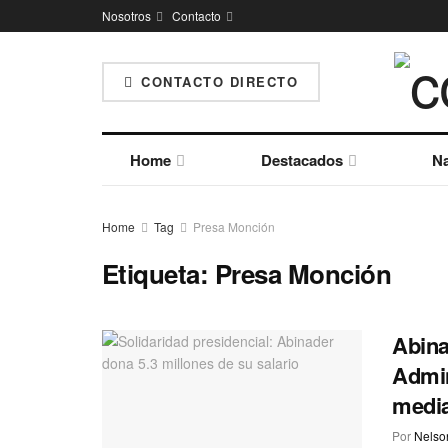
Nosotros
Contacto
CONTACTO DIRECTO
Home
Destacados
Na
Home
Tag
Presa Monción
Etiqueta:
Presa Monción
Abina
Admin
media
Por
Nelson