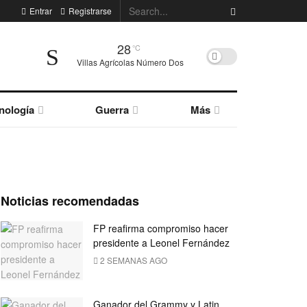
Entrar
Registrarse
28
°C
Villas Agrícolas Número Dos
nología
Guerra
Más
Noticias recomendadas
FP reafirma compromiso hacer
presidente a Leonel Fernández
2 SEMANAS AGO
Ganador del Grammy y Latin