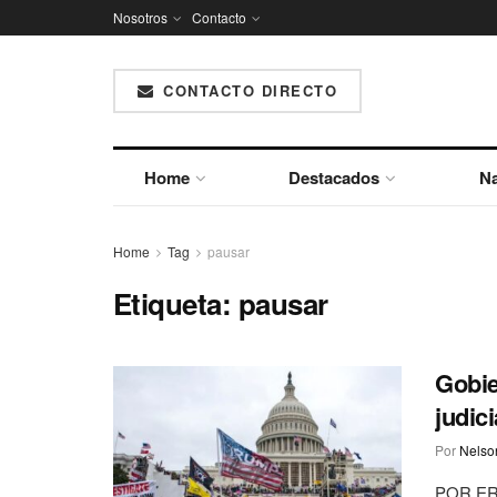
Nosotros
Contacto
CONTACTO DIRECTO
Home
Destacados
Na
Home
Tag
pausar
Etiqueta:
pausar
Gobie
judic
Por
Nelson
POR ER