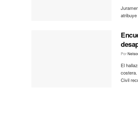
Jurament
atribuye 
Encue
desap
Por
Nelson
El halla
costera.
Civil rec