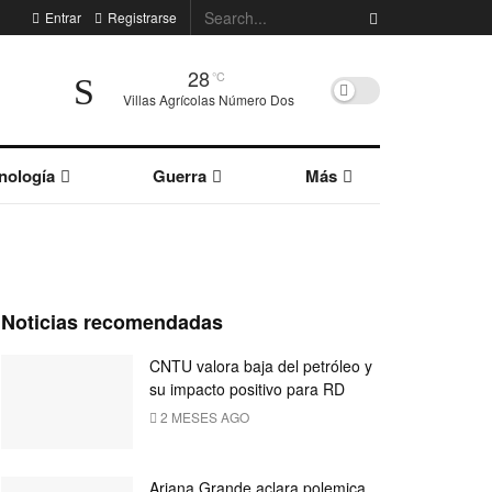
Entrar
Registrarse
28
°C
Villas Agrícolas Número Dos
nología
Guerra
Más
Noticias recomendadas
CNTU valora baja del petróleo y
su impacto positivo para RD
2 MESES AGO
Ariana Grande aclara polemica