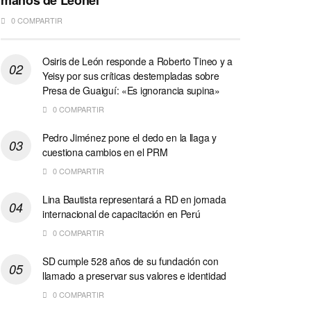
manos de Leonel
0 COMPARTIR
Osiris de León responde a Roberto Tineo y a
Yeisy por sus críticas destempladas sobre
Presa de Guaiguí: «Es ignorancia supina»
0 COMPARTIR
Pedro Jiménez pone el dedo en la llaga y
cuestiona cambios en el PRM
0 COMPARTIR
Lina Bautista representará a RD en jornada
internacional de capacitación en Perú
0 COMPARTIR
SD cumple 528 años de su fundación con
llamado a preservar sus valores e identidad
0 COMPARTIR