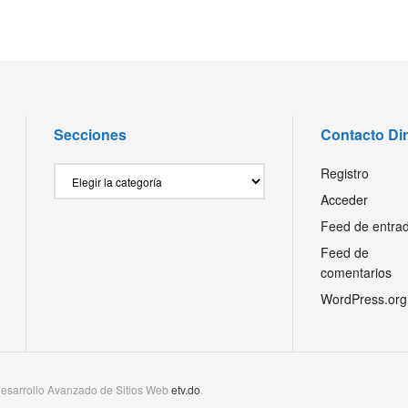
Secciones
Contacto Di
Secciones
Registro
Acceder
Feed de entra
Feed de
comentarios
WordPress.org
esarrollo Avanzado de Sitios Web
etv.do
.