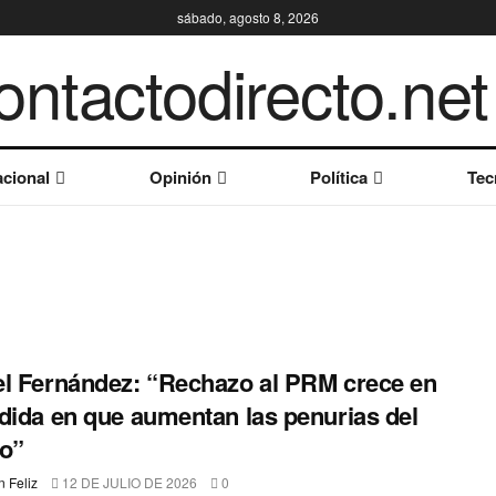
sábado, agosto 8, 2026
cional
Opinión
Política
Tec
l Fernández: “Rechazo al PRM crece en
dida en que aumentan las penurias del
o”
 Feliz
12 DE JULIO DE 2026
0