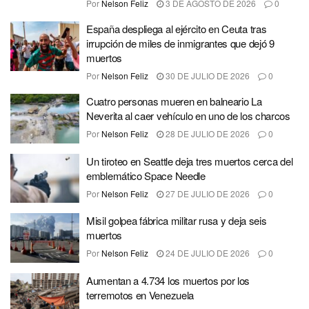
Por
Nelson Feliz
3 DE AGOSTO DE 2026
0
España despliega al ejército en Ceuta tras
irrupción de miles de inmigrantes que dejó 9
muertos
Por
Nelson Feliz
30 DE JULIO DE 2026
0
Cuatro personas mueren en balneario La
Neverita al caer vehículo en uno de los charcos
Por
Nelson Feliz
28 DE JULIO DE 2026
0
Un tiroteo en Seattle deja tres muertos cerca del
emblemático Space Needle
Por
Nelson Feliz
27 DE JULIO DE 2026
0
Misil golpea fábrica militar rusa y deja seis
muertos
Por
Nelson Feliz
24 DE JULIO DE 2026
0
Aumentan a 4.734 los muertos por los
terremotos en Venezuela