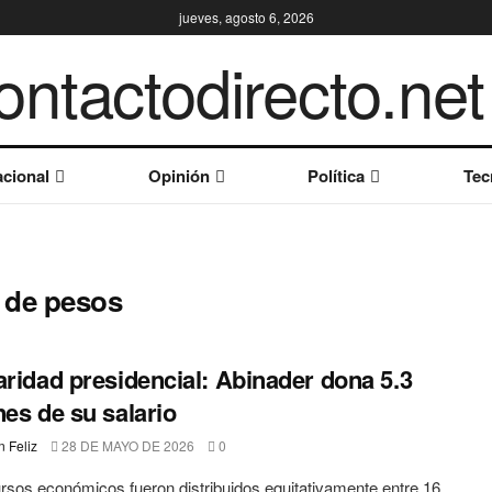
jueves, agosto 6, 2026
cional
Opinión
Política
Tec
s de pesos
aridad presidencial: Abinader dona 5.3
nes de su salario
 Feliz
28 DE MAYO DE 2026
0
rsos económicos fueron distribuidos equitativamente entre 16