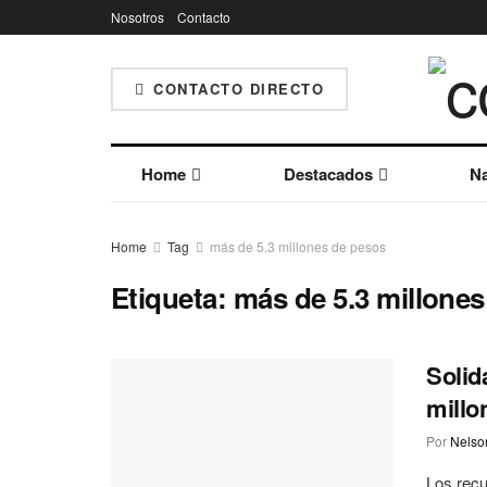
Nosotros
Contacto
CONTACTO DIRECTO
Home
Destacados
Na
Home
Tag
más de 5.3 millones de pesos
Etiqueta:
más de 5.3 millone
Solid
millo
Por
Nelson
Los recu