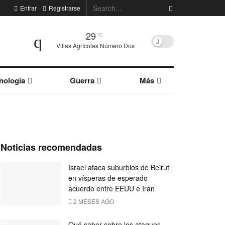
Entrar
Registrarse
29
°C
Villas Agrícolas Número Dos
nología
Guerra
Más
Noticias recomendadas
Israel ataca suburbios de Beirut
en vísperas de esperado
acuerdo entre EEUU e Irán
2 MESES AGO
Qué saber sobre los ataques