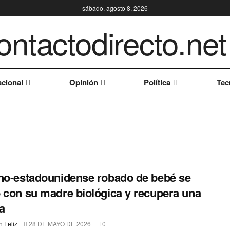
sábado, agosto 8, 2026
cional
Opinión
Política
Tec
no-estadounidense robado de bebé se
 con su madre biológica y recupera una
ia
 Feliz
28 DE MAYO DE 2026
0