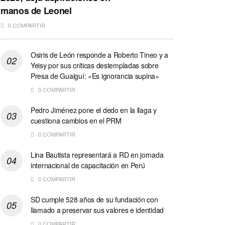
manos de Leonel
0 COMPARTIR
Osiris de León responde a Roberto Tineo y a
Yeisy por sus críticas destempladas sobre
Presa de Guaiguí: «Es ignorancia supina»
0 COMPARTIR
Pedro Jiménez pone el dedo en la llaga y
cuestiona cambios en el PRM
0 COMPARTIR
Lina Bautista representará a RD en jornada
internacional de capacitación en Perú
0 COMPARTIR
SD cumple 528 años de su fundación con
llamado a preservar sus valores e identidad
0 COMPARTIR