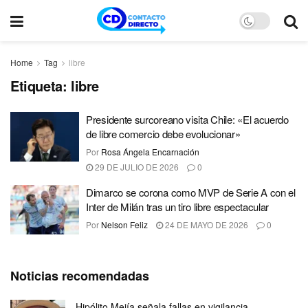
Home
Tag
libre
Etiqueta:
libre
Presidente surcoreano visita Chile: «El acuerdo
de libre comercio debe evolucionar»
Por
Rosa Ángela Encarnación
29 DE JULIO DE 2026
0
Dimarco se corona como MVP de Serie A con el
Inter de Milán tras un tiro libre espectacular
Por
Nelson Feliz
24 DE MAYO DE 2026
0
Noticias recomendadas
Hipólito Mejía señala fallas en vigilancia