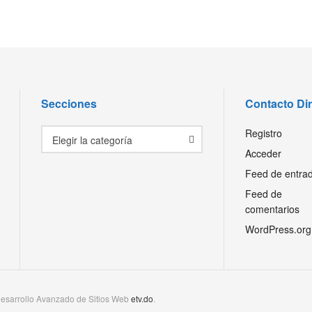
Secciones
Contacto Di
Secciones
Registro
Elegir la categoría
Acceder
Feed de entra
Feed de
comentarios
WordPress.org
esarrollo Avanzado de Sitios Web
etv.do
.