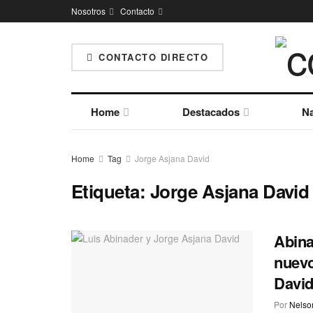
Nosotros
Contacto
CONTACTO DIRECTO
Home
Destacados
Na
Home
Tag
Jorge Asjana David
Etiqueta:
Jorge Asjana David
Abina
nuevo
Davi
Por
Nelson