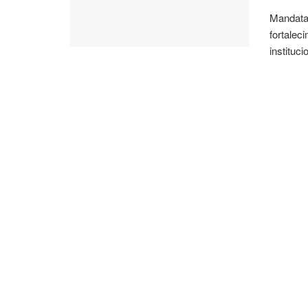
Mandatar
fortalec
institucio