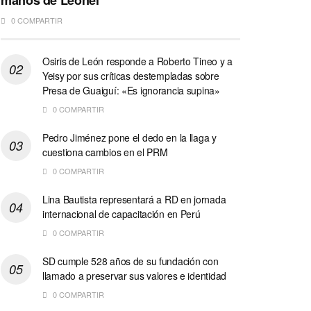
manos de Leonel
0 COMPARTIR
Osiris de León responde a Roberto Tineo y a
Yeisy por sus críticas destempladas sobre
Presa de Guaiguí: «Es ignorancia supina»
0 COMPARTIR
Pedro Jiménez pone el dedo en la llaga y
cuestiona cambios en el PRM
0 COMPARTIR
Lina Bautista representará a RD en jornada
internacional de capacitación en Perú
0 COMPARTIR
SD cumple 528 años de su fundación con
llamado a preservar sus valores e identidad
0 COMPARTIR