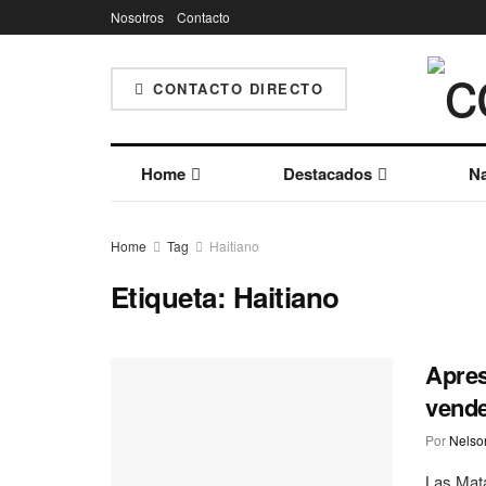
Nosotros
Contacto
CONTACTO DIRECTO
Home
Destacados
Na
Home
Tag
Haitiano
Etiqueta:
Haitiano
Apres
vende
Por
Nelson
Las Mata