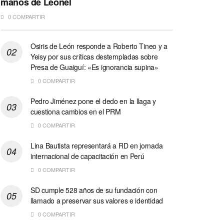
manos de Leonel
0 COMPARTIR
Osiris de León responde a Roberto Tineo y a
Yeisy por sus críticas destempladas sobre
Presa de Guaiguí: «Es ignorancia supina»
0 COMPARTIR
Pedro Jiménez pone el dedo en la llaga y
cuestiona cambios en el PRM
0 COMPARTIR
Lina Bautista representará a RD en jornada
internacional de capacitación en Perú
0 COMPARTIR
SD cumple 528 años de su fundación con
llamado a preservar sus valores e identidad
0 COMPARTIR