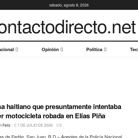
sábado, agosto 8, 2026
cional
Opinión
Política
Tec
a haitiano que presuntamente intentaba
r motocicleta robada en Elías Piña
 Feliz
7 DE JULIO DE 2026
0
s de Farfán, San Juan, R.D.– Agentes de la Policía Nacional,