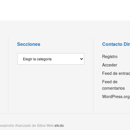
Secciones
Contacto Di
Secciones
Registro
Acceder
Feed de entra
Feed de
comentarios
WordPress.org
esarrollo Avanzado de Sitios Web
etv.do
.