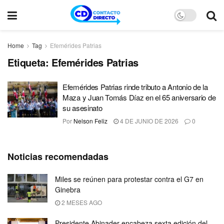
Home
Tag
Efemérides Patrias
Etiqueta:
Efemérides Patrias
Efemérides Patrias rinde tributo a Antonio de la
Maza y Juan Tomás Díaz en el 65 aniversario de
su asesinato
Por
Nelson Feliz
4 DE JUNIO DE 2026
0
Noticias recomendadas
Miles se reúnen para protestar contra el G7 en
Ginebra
2 MESES AGO
Presidente Abinader encabeza sexta edición del