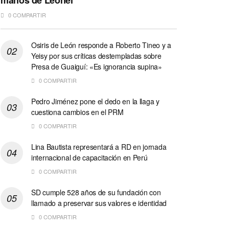
manos de Leonel
0 COMPARTIR
Osiris de León responde a Roberto Tineo y a
Yeisy por sus críticas destempladas sobre
Presa de Guaiguí: «Es ignorancia supina»
0 COMPARTIR
Pedro Jiménez pone el dedo en la llaga y
cuestiona cambios en el PRM
0 COMPARTIR
Lina Bautista representará a RD en jornada
internacional de capacitación en Perú
0 COMPARTIR
SD cumple 528 años de su fundación con
llamado a preservar sus valores e identidad
0 COMPARTIR