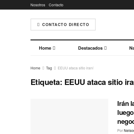
Nosotros
Contacto
CONTACTO DIRECTO
Home
Destacados
Na
Home
Tag
EEUU ataca sitio iraní
Etiqueta:
EEUU ataca sitio ira
Irán 
luego
negoc
Por
Nelson