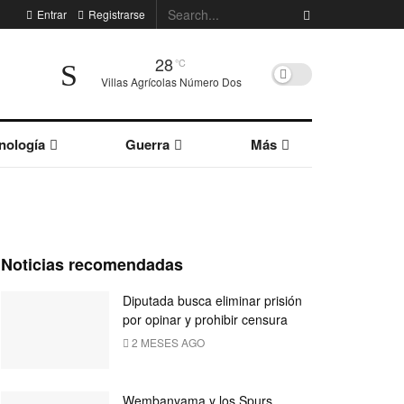
Entrar
Registrarse
28
°C
Villas Agrícolas Número Dos
nología
Guerra
Más
Noticias recomendadas
Diputada busca eliminar prisión
por opinar y prohibir censura
2 MESES AGO
Wembanyama y los Spurs