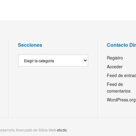
Secciones
Contacto Di
Secciones
Registro
Acceder
Feed de entra
Feed de
comentarios
WordPress.org
esarrollo Avanzado de Sitios Web
etv.do
.