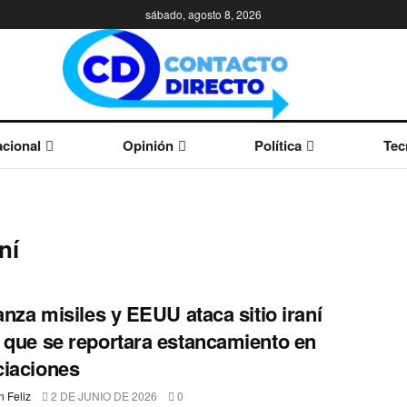
sábado, agosto 8, 2026
cional
Opinión
Política
Tec
ní
lanza misiles y EEUU ataca sitio iraní
 que se reportara estancamiento en
iaciones
 Feliz
2 DE JUNIO DE 2026
0