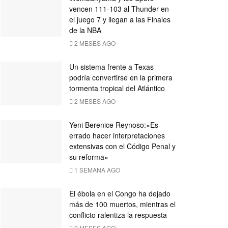
vencen 111-103 al Thunder en
el juego 7 y llegan a las Finales
de la NBA
2 MESES AGO
Un sistema frente a Texas
podría convertirse en la primera
tormenta tropical del Atlántico
2 MESES AGO
Yeni Berenice Reynoso:»Es
errado hacer interpretaciones
extensivas con el Código Penal y
su reforma»
1 SEMANA AGO
El ébola en el Congo ha dejado
más de 100 muertos, mientras el
conflicto ralentiza la respuesta
2 MESES AGO