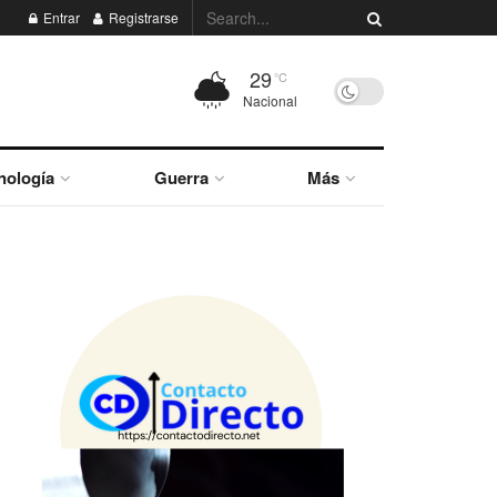
Entrar
Registrarse
29
°C
Nacional
nología
Guerra
Más