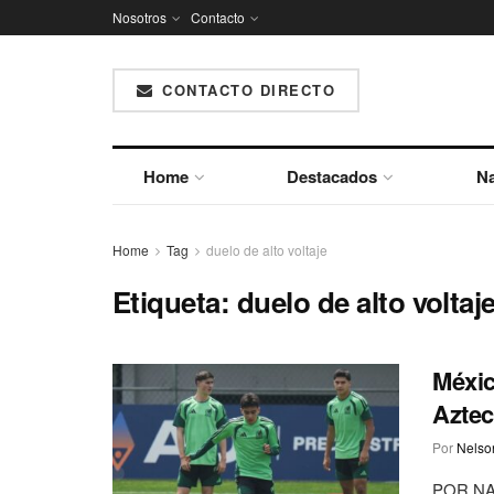
Nosotros
Contacto
CONTACTO DIRECTO
Home
Destacados
Na
Home
Tag
duelo de alto voltaje
Etiqueta:
duelo de alto voltaj
Méxic
Aztec
Por
Nelson
POR NA