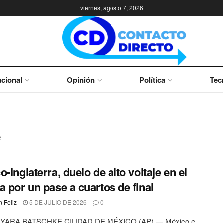
viernes, agosto 7, 2026
cional
Opinión
Política
Tec
e
o-Inglaterra, duelo de alto voltaje en el
a por un pase a cuartos de final
 Feliz
5 DE JULIO DE 2026
0
YARA BATSCHKE CIUDAD DE MÉXICO (AP) — México e