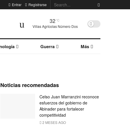
Entrar
Registrarse
32
°C
Villas Agrícolas Número Dos
nología
Guerra
Más
Noticias recomendadas
Celso Juan Marranzini reconoce
esfuerzos del gobierno de
Abinader para fortalecer
competitividad
2 MESES AGO