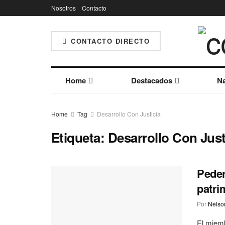
Nosotros
Contacto
CONTACTO DIRECTO
Home
Destacados
Na
Home
Tag
Desarrollo Con Justicia
Etiqueta:
Desarrollo Con Just
Peder
patri
Por
Nelson
El miemb