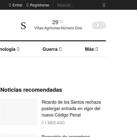
Entrar
Registrarse
29
°C
Villas Agrícolas Número Dos
nología
Guerra
Más
Noticias recomendadas
Ricardo de los Santos rechaza
postergar entrada en vigor del
nuevo Código Penal
1 MES AGO
Remoción de escombros