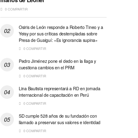
manos de Leonel
0 COMPARTIR
Osiris de León responde a Roberto Tineo y a
Yeisy por sus críticas destempladas sobre
Presa de Guaiguí: «Es ignorancia supina»
0 COMPARTIR
Pedro Jiménez pone el dedo en la llaga y
cuestiona cambios en el PRM
0 COMPARTIR
Lina Bautista representará a RD en jornada
internacional de capacitación en Perú
0 COMPARTIR
SD cumple 528 años de su fundación con
llamado a preservar sus valores e identidad
0 COMPARTIR