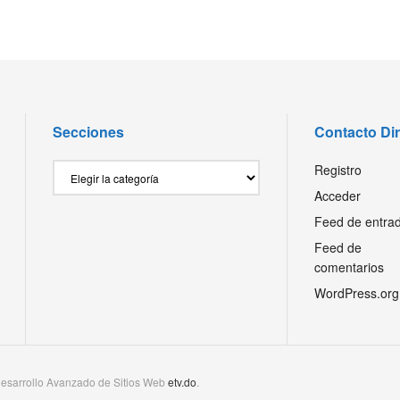
Secciones
Contacto Di
Secciones
Registro
Acceder
Feed de entra
Feed de
comentarios
WordPress.org
esarrollo Avanzado de Sitios Web
etv.do
.