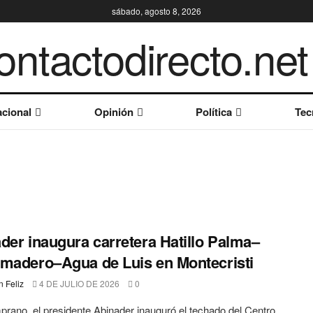
sábado, agosto 8, 2026
cional
Opinión
Política
Tec
der inaugura carretera Hatillo Palma–
madero–Agua de Luis en Montecristi
 Feliz
4 DE JULIO DE 2026
0
rano, el presidente Abinader inauguró el techado del Centro