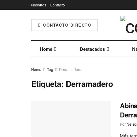
Nosotros
Contacto
CONTACTO DIRECTO
Home
Destacados
Na
Home
Tag
Derramadero
Etiqueta:
Derramadero
Abina
Derra
Por
Nelson
Más temp