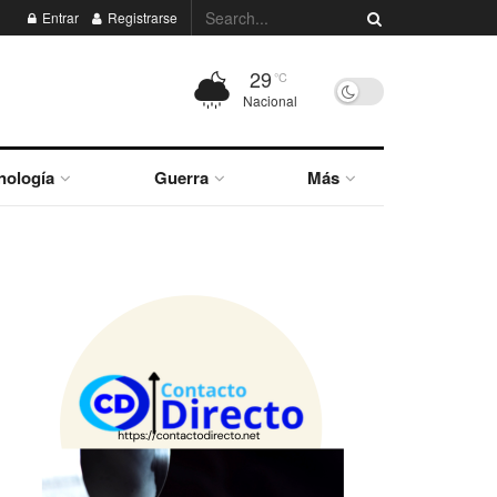
Entrar
Registrarse
29
°C
Nacional
nología
Guerra
Más