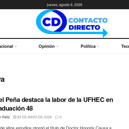
jueves, agosto 6, 2026
cional
Opinión
Política
Tec
va
l Peña destaca la labor de la UFHEC en
aduación 48
 Feliz
30 DE MAYO DE 2026
0
de altos estudios otorgó el título de Doctor Honoris Causa a