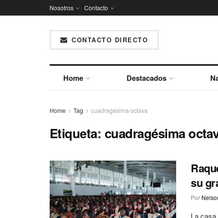
Nosotros
Contacto
CONTACTO DIRECTO
Home
Destacados
Na
Home
Tag
cuadragésima octava
Etiqueta:
cuadragésima octa
Raque
su gr
Por
Nelson
La casa 