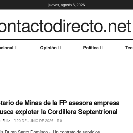
jueves, agosto 6, 2026
cional
Opinión
Política
Tec
tario de Minas de la FP asesora empresa
usca explotar la Cordillera Septentrional
 Feliz
20 DE JUNIO DE 2026
0
is Duran Santo Domingo.-. Un contrato de servicios