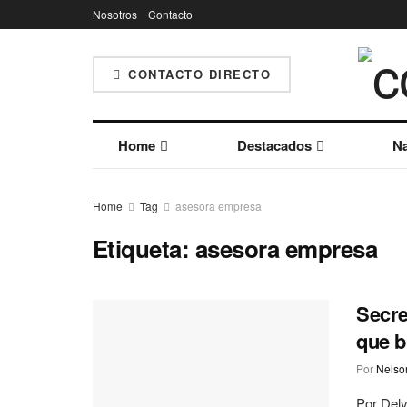
Nosotros
Contacto
CONTACTO DIRECTO
Home
Destacados
Na
Home
Tag
asesora empresa
Etiqueta:
asesora empresa
Secre
que b
Por
Nelson
Por Delv