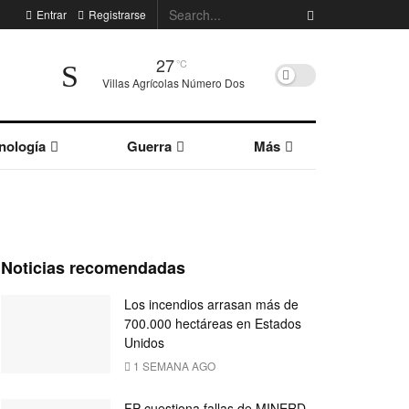
Entrar
Registrarse
27
°C
Villas Agrícolas Número Dos
nología
Guerra
Más
Noticias recomendadas
Los incendios arrasan más de
700.000 hectáreas en Estados
Unidos
1 SEMANA AGO
FP cuestiona fallas de MINERD