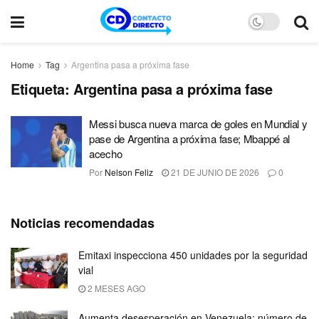
Home
Tag
Argentina pasa a próxima fase
Etiqueta:
Argentina pasa a próxima fase
Messi busca nueva marca de goles en Mundial y
pase de Argentina a próxima fase; Mbappé al
acecho
Por
Nelson Feliz
21 DE JUNIO DE 2026
0
Noticias recomendadas
Emitaxi inspecciona 450 unidades por la seguridad
vial
2 MESES AGO
Aumenta desesperación en Venezuela; número de