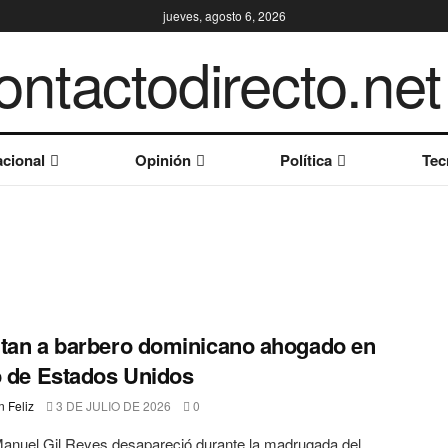
jueves, agosto 6, 2026
cional
Opinión
Política
Tec
tan a barbero dominicano ahogado en
o de Estados Unidos
 Feliz
3 DE JULIO DE 2026
0
anuel Gil Reyes desapareció durante la madrugada del