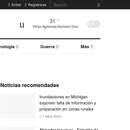
Entrar
Registrarse
31
°C
Villas Agrícolas Número Dos
nología
Guerra
Más
Noticias recomendadas
Inundaciones en Michigan
exponen falta de información y
preparación en zonas rurales
1 MES AGO
Abinader inaugura «Estación de