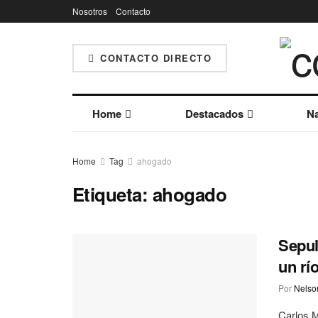
Nosotros
Contacto
CONTACTO DIRECTO
Home
Destacados
Na
Home
Tag
ahogado
Etiqueta:
ahogado
Sepul
un rí
Por
Nelson
Carlos M