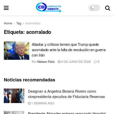
Home
Tag
acorralado
Etiqueta:
acorralado
Aliados y críticos temen que Trump quede
acorralado ante la falta de resolución en guerra
con Irán
Por
Nelson Feliz
4 DE JUNIO DE 2026
0
Noticias recomendadas
Designan a Angelina Biviana Riveiro como
vicepresidenta ejecutiva de Fiduciaria Reservas
1 SEMANA AGO
Presidente Abinader entrega remozado Hospital