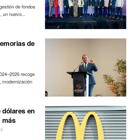
gestión de fondos
, un nuevo...
Memorias de
 2024–2026 recoge
a, modernización
 dólares en
% más
0