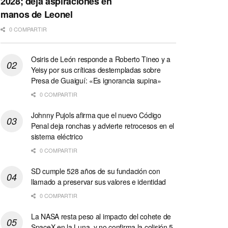
2028; deja aspiraciones en
manos de Leonel
0 COMPARTIR
Osiris de León responde a Roberto Tineo y a
Yeisy por sus críticas destempladas sobre
Presa de Guaiguí: «Es ignorancia supina»
0 COMPARTIR
Johnny Pujols afirma que el nuevo Código
Penal deja ronchas y advierte retrocesos en el
sistema eléctrico
0 COMPARTIR
SD cumple 528 años de su fundación con
llamado a preservar sus valores e identidad
0 COMPARTIR
La NASA resta peso al impacto del cohete de
SpaceX en la Luna, y no confirma la colisión 5