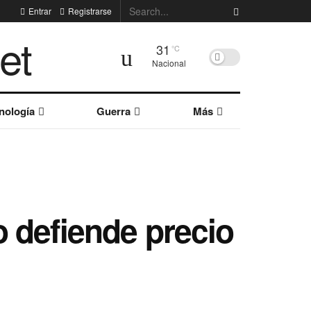
Entrar
Registrarse
31
°C
Nacional
nología
Guerra
Más
 defiende precio