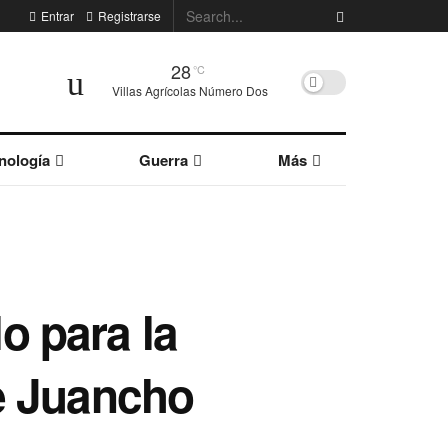
Entrar
Registrarse
28
°C
Villas Agrícolas Número Dos
nología
Guerra
Más
lo para la
e Juancho