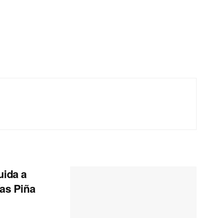
uida a
ías Piña