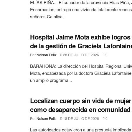
ELÍAS PIÑA.– El senador de la provincia Elías Piña,
Encarnación, entregó una vivienda totalmente reconst
señores Catalina...
Hospital Jaime Mota exhibe logros
de la gestión de Graciela Lafontain
Por
Nelson Feliz
28 DE JULIO DE 2026
0
BARAHONA: La dirección del Hospital Regional Univ
Mota, encabezada por la doctora Graciela Lafontaine,
un amplio programa...
Localizan cuerpo sin vida de mujer
como desaparecida en comunidad
Por
Nelson Feliz
18 DE JULIO DE 2026
0
Las autoridades detuvieron a una presunta implicada