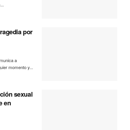
..
tragedia por
omunica a
uier momento y...
ción sexual
e en