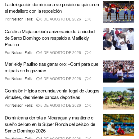
La delegación dominicana se posiciona quinta en
el medallero con la reposición
Por
Nelson Feliz
6 DE AGOSTO DE 2026
0
Carolina Mejía celebra aniversario de la ciudad
de Santo Domingo con respaldo a Marileidy
Paulino
Por
Nelson Feliz
6 DE AGOSTO DE 2026
0
Marileidy Paulino tras ganar oro: «Corrí para que
mi país se la gozara»
Por
Nelson Feliz
6 DE AGOSTO DE 2026
0
Comisión Hípica denuncia venta ilegal de Juegos
virtuales, desmiente bancas deportivas
Por
Nelson Feliz
5 DE AGOSTO DE 2026
0
Dominicana derrota a Nicaragua y mantiene el
sueño del oro en la Súper Ronda del béisbol de
Santo Domingo 2026
Por
Nelson Feliz
5 DE AGOSTO DE 2026
0