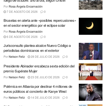
fuego de octubre: uno al día, según Unicef
Por
Rosa Ángela Encarnación
7 DE AGOSTO DE 2026
0
Bruselas en alerta ante «posibles repercusiones»
en el sector energético por el eclipse solar
Por
Rosa Ángela Encarnación
6 DE AGOSTO DE 2026
0
Jurisconsulto plantea alcalce Nuevo Código a
periodistas dominicanos en el exterior
Por
Nelson Feliz
28 DE JULIO DE 2026
0
Presidente Abinader encabeza sexta edición del
premio Supérate Mujer
Por
Nelson Feliz
23 DE JULIO DE 2026
0
Polémica en Albania por destinar 4 millones de
euros públicos al concierto de Kanye West
Por
Nelson Feliz
14 DE JULIO DE 2026
0