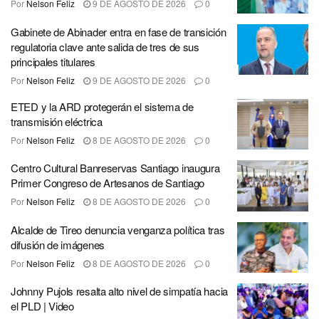
Por
Nelson Feliz
9 DE AGOSTO DE 2026
0
Gabinete de Abinader entra en fase de transición
regulatoria clave ante salida de tres de sus
principales titulares
Por
Nelson Feliz
9 DE AGOSTO DE 2026
0
ETED y la ARD protegerán el sistema de
transmisión eléctrica
Por
Nelson Feliz
8 DE AGOSTO DE 2026
0
Centro Cultural Banreservas Santiago inaugura
Primer Congreso de Artesanos de Santiago
Por
Nelson Feliz
8 DE AGOSTO DE 2026
0
Alcalde de Tireo denuncia venganza política tras
difusión de imágenes
Por
Nelson Feliz
8 DE AGOSTO DE 2026
0
Johnny Pujols resalta alto nivel de simpatía hacia
el PLD | Video