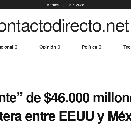
viernes, agosto 7, 2026
cional
Opinión
Política
Tec
ente” de $46.000 millo
ntera entre EEUU y Mé