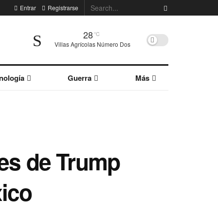
Entrar
Registrarse
28
°C
Villas Agrícolas Número Dos
nología
Guerra
Más
nes de Trump
xico