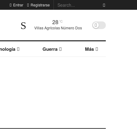
Entrar
Registrarse
28
°C
Villas Agrícolas Número Dos
nología
Guerra
Más