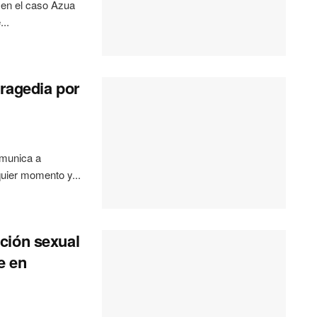
 en el caso Azua
..
tragedia por
omunica a
uier momento y...
ción sexual
e en