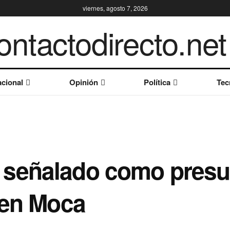
viernes, agosto 7, 2026
cional
Opinión
Política
Tec
señalado como presun
 en Moca