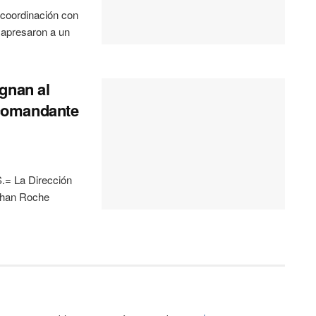
 coordinación con
 apresaron a un
gnan al
comandante
 La Dirección
rahan Roche